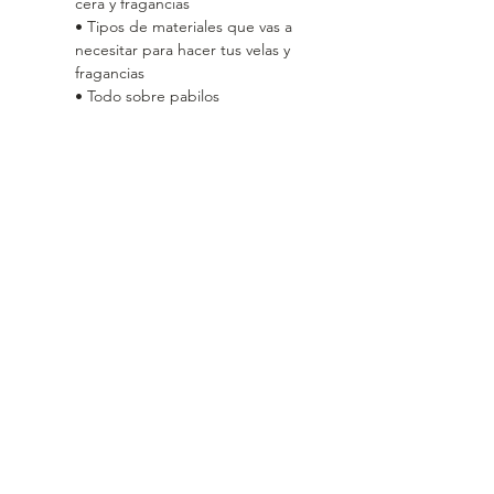
cera y fragancias
• Tipos de materiales que vas a 
necesitar para hacer tus velas y 
fragancias
• Todo sobre pabilos
• Tipos de aditivos/mejoradores
• Diferencias entre esencias
Mostrar mais
Compartilhe esse evento
Feito com 🤍 pela Gala Home