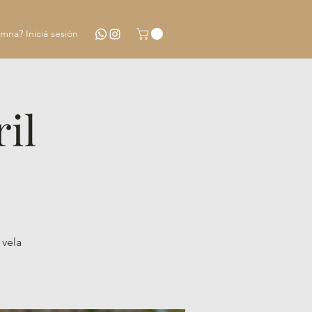
mna? Iniciá sesión
il
 vela