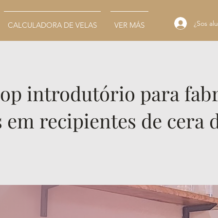
¿Sos alu
CALCULADORA DE VELAS
VER MÁS
p introdutório para fab
s em recipientes de cera d