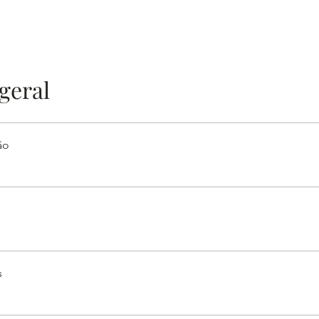
geral
ão
s