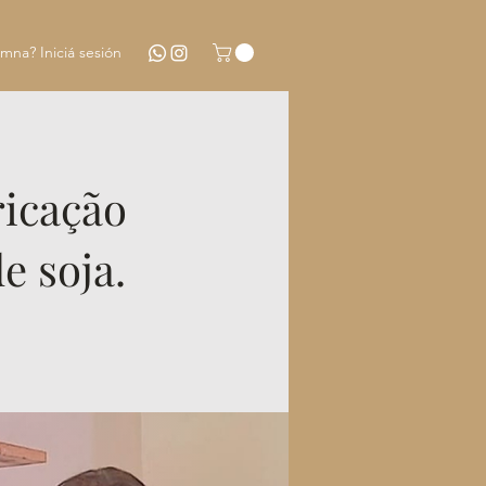
mna? Iniciá sesión
ricação
e soja.