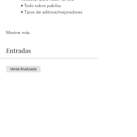
• Todo sobre pabilos
• Tipos de aditivos/mejoradores
Mostrar más
Entradas
Venta finalizada
Tipo de entrada
Entrada general
Precio
Gs. 350.000